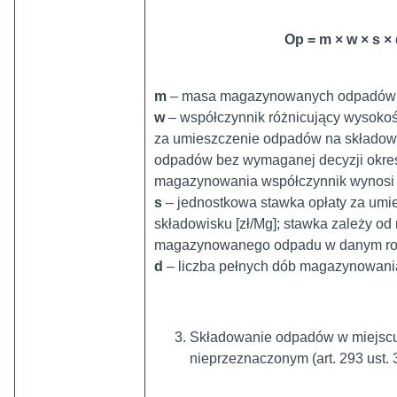
Op = m
×
w
×
s
×
m
– masa magazynowanych odpadów 
w
– współczynnik różnicujący wysokoś
za umieszczenie odpadów na składow
odpadów bez wymaganej decyzji określ
magazynowania współczynnik wynos
s
– jednostkowa stawka opłaty za um
składowisku [zł/Mg]; stawka zależy od 
magazynowanego odpadu w danym ro
d
– liczba pełnych dób magazynowan
Składowanie odpadów w miejscu 
nieprzeznaczonym (art. 293 ust. 3 