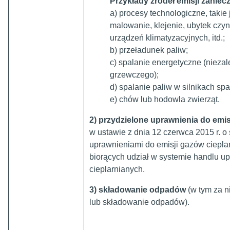
Przykłady źródeł emisji zaniec
a) procesy technologiczne, takie
malowanie, klejenie, ubytek czy
urządzeń klimatyzacyjnych, itd.;
b) przeładunek paliw;
c) spalanie energetyczne (niezal
grzewczego);
d) spalanie paliw w silnikach sp
e) chów lub hodowla zwierząt.
2)
przydzielone uprawnienia do emis
w ustawie z dnia 12 czerwca 2015 r. o
uprawnieniami do emisji gazów ciepla
biorących udział w systemie handlu u
cieplarnianych.
3) składowanie odpadów
(w tym za 
lub składowanie odpadów).