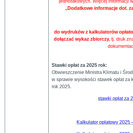
jednostkowych. Więcej informacji w
„Dodatkowe informacje dot. za
do wydruków z kalkulatorów opłat
dołączać wykaz zbiorczy,
tj. druk z
dokumentac
Stawki opłat za 2025 rok:
Obwieszczenie Ministra Klimatu i Środo
w sprawie wysokości stawek opłat za 
rok 2025.
stawki opłat za 
Kalkulator opłatowy 2025 –