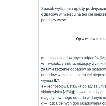
Sposób wyliczenia
opłaty podwyższo
odpadów
w miejscu na ten cel niepr
poniższy wzór:
Op = m
×
w
×
s
×
m
– masa składowanych odpadów [Mg
w
– współczynnik różnicujący wysokoś
za umieszczenie odpadów na składowi
odpadów w miejscu na ten cel nieprz
wynosi
0,7
;
s
– jednostkowa stawka opłaty za um
składowisku [zł/Mg]; stawka zależy od 
magazynowanego odpadu w danym ro
d
– liczba pełnych dób składowania o