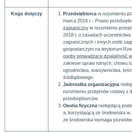
Kogo dotyczy
Przedsiębiorca
w rozumieniu pr
marca 2018 r. - Prawo przedsię
zagraniczny
w rozumieniu przepi
2018 r. o zasadach uczestnictwa
zagranicznych i innych osób zag
gospodarczym na terytorium Rzec
osoby prowadzące działalność w
zakresie upraw rolnych, chowu lu
ogrodnictwa, warzywnictwa, leśn
śródlądowego.
Jednostka organizacyjna
niebę
rozumieniu przepisów ustawy z d
przedsiębiorców.
Osoba fizyczna
niebędącą podmi
a, korzystającą ze środowiska w 
ze środowiska wymaga pozwolen