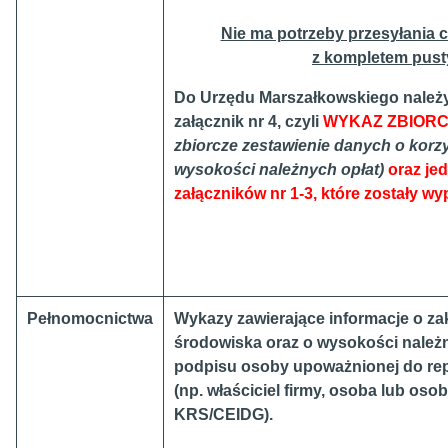
Nie ma potrzeby przesyłania 
z kompletem pusty
Do Urzędu Marszałkowskiego należ
załącznik nr 4
,
czyli
WYKAZ ZBIOR
zbiorcze zestawienie danych o korzy
wysokości należnych opłat)
oraz jed
załączników nr 1-3, które zostały wy
Pełnomocnictwa
Wykazy zawierające informacje o zak
środowiska oraz o wysokości należ
podpisu osoby upoważnionej do re
(np. właściciel firmy, osoba lub os
KRS/CEIDG).