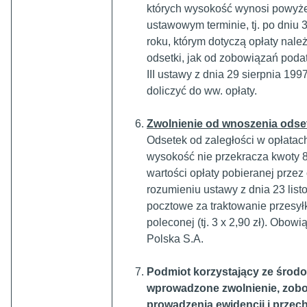
których wysokość wynosi powyże
ustawowym terminie, tj. po dniu
roku, którym dotyczą opłaty nale
odsetki, jak od zobowiązań poda
III ustawy z dnia 29 sierpnia 199
doliczyć do ww. opłaty.
Zwolnienie od wnoszenia odse
Odsetek od zaległości w opłatach 
wysokość nie przekracza kwoty 8,7
wartości opłaty pobieranej prze
rozumieniu ustawy z dnia 23 list
pocztowe za traktowanie przesyłki
poleconej (tj. 3 x 2,90 zł). Obowi
Polska S.A.
Podmiot korzystający ze środo
wprowadzone zwolnienie, zobo
prowadzenia ewidencji i prze